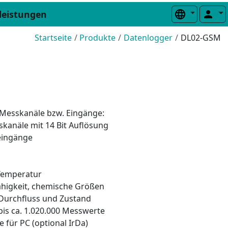
leistungen
Startseite
Produkte
Datenlogger
DL02-GSM
Messkanäle bzw. Eingänge:
kanäle mit 14 Bit Auflösung
leingänge
 Temperatur
ähigkeit, chemische Größen
 Durchfluss und Zustand
bis ca. 1.020.000 Messwerte
le für PC (optional IrDa)