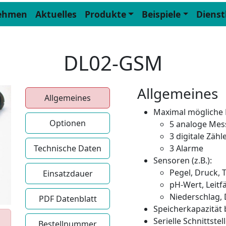
ehmen
Aktuelles
Produkte
Beispiele
Dienst
DL02-GSM
Allgemeines
Allgemeines
Maximal mögliche 
Optionen
5 analoge Mess
3 digitale Zäh
Technische Daten
3 Alarme
Sensoren (z.B.):
Pegel, Druck,
Einsatzdauer
pH-Wert, Leitf
Niederschlag,
PDF Datenblatt
Speicherkapazität 
Serielle Schnittstel
Bestellnummer